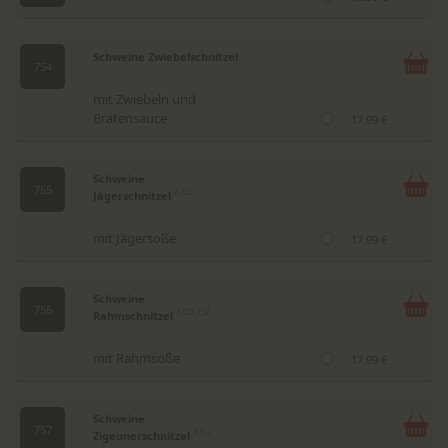
Schweine Zwiebelschnitzel
754
mit Zwiebeln und
Bratensauce
17.99 €
Schweine
755
Jägerschnitzel
A,C,L
mit Jägersoße
17.99 €
Schweine
756
Rahmschnitzel
A,C,K,L,V
mit Rahmsoße
17.99 €
Schweine
757
Zigeunerschnitzel
A,K,L