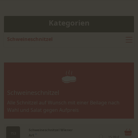
Kategorien
Schweineschnitzel
Schweineschnitzel
Alle Schnitzel auf Wunsch mit einer Beilage nach
Wahl und Salat gegen Aufpreis
Schweineschnitzel Wiener
753
Art
A
15.99 €