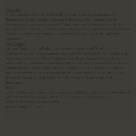
Allergene:
A
: Glutenhaltiges Getreide (Weizen)
B
: Krebstiere und daraus gewonnene
Erzeugnisse
C
: Eier und Eierzeugnisse
D
: Fische und Fischerzeugnisse
E
:
Erdnüsse und Erdnusserzeugnisse
F
: Sojabohnen und Sojaerzeugnisse
G
: Milch
und Milcherzeugnisse
H
: Schalenfrüchte und Schalenfruchterzeugnisse (Mandeln)
I
:
Sellerie
J
: Senf
K
: Sesamsamen
L
: Schwefeldioxid und Sulphite
M
: Lupinen
N
:
Weichtiere
Zusatzstoffe:
19
: vom Truthahn
1
: mit Farbstoff
2
: mit Konservierungsstoff
3
: mit
Antioxidationsmittel
4
: geschwärtz
5
: geschwefelt
6
: gewachst
7
: mit Phosphat
8
: mit
Geschmacksverstärker
10
: mit Süßungsmittel
11
: mit Säuerungsmittel
12
: mit
Nitritpokelsalz und Nitrat
13
: koffeinhaltig
14
: enthält eine Phenylalaninquelle
15
: mit
Stabilisatoren
*
: vom Drehspieß
16
: aus Rindfleisch
17
: zur Hälfte aus Rindfleisch
und Schweinefleisch
18
: aus Schweinefleisch
21
: modifizierte Stärke
20
: Surimi =
Krebsfleischimitat
22
: Verdickungsmittel
23
: Aroma
24
: Backtriebmittel
25
:
Emulgatoren
Infos:
x: Für die Kennzeichnung von kennzeichnungspflichte Zusatzstoffe und Allergene ist
allein der Bringdienst verantwortlich. 9: Formfleischvorderschinken, aus
Vorderschinkenteilen zusammgefügt
Keine Haftung für Fehler!