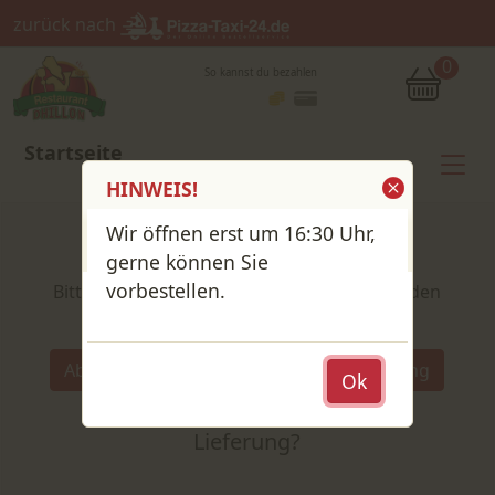
zurück nach
0
So kannst du bezahlen
Startseite
HINWEIS!
Wir öffnen erst um 16:30 Uhr,
Shop / Speisekarte
gerne können Sie
vorbestellen.
Bitte wähle deine Produkte und lege sie in den
Warenkorb
Wähle:
Abholung
Lieferung
Ok
Abholung
oder
Lieferung?