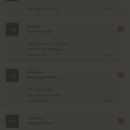
mit Zigeunersoße
17.99 €
Schweine
758
Parmaschnitzel
2,3,4,5,L
mit Hinterschinken und
Sahnesoße, mit Käse
überbacken
17.99 €
Schweine
759
Bologneseschnitzel
L,V
mit Bolognese-
Sahnesoße, mit Käse
überbacken
17.99 €
Schweine
760
Hawaiischnitzel
2,3,4,5,L