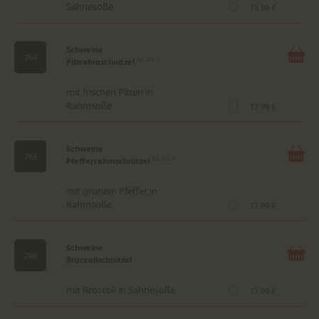
Sahnesoße
18.99 €
Schweine
764
Pilzrahmschnitzel
A,C,K,L,V
mit frischen Pilzen in
Rahmsoße
17.99 €
Schweine
765
Pfefferrahmschnitzel
A,C,K,L,V
mit grünem Pfeffer in
Rahmsoße
17.99 €
Schweine
766
Broccolischnitzel
L
mit Broccoli in Sahnesoße
17.99 €