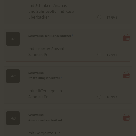
mit Schinken, Ananas
und Sahnesoße, mit Käse
überbacken
17.99 €
Schweine Dhillonschnitzel
L
761
mit pikanter Spezial-
Sahnesoße
17.99 €
Schweine
762
Pfifferlingschnitzel
L
mit Pfifferlingen in
Sahnesoße
18.99 €
Schweine
763
Gorgonzolaschnitzel
L
mit Gorgonzola in