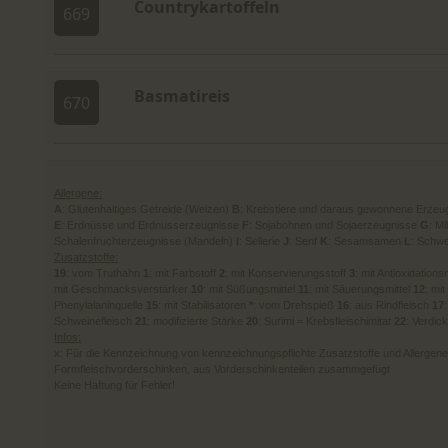
Countrykartoffeln
669
Basmatireis
670
Allergene:
A
: Glutenhaltiges Getreide (Weizen)
B
: Krebstiere und daraus gewonnene Erzeu
E
: Erdnüsse und Erdnusserzeugnisse
F
: Sojabohnen und Sojaerzeugnisse
G
: M
Schalenfruchterzeugnisse (Mandeln)
I
: Sellerie
J
: Senf
K
: Sesamsamen
L
: Schwe
Zusatzstoffe:
19
: vom Truthahn
1
: mit Farbstoff
2
: mit Konservierungsstoff
3
: mit Antioxidations
mit Geschmacksverstärker
10
: mit Süßungsmittel
11
: mit Säuerungsmittel
12
: mit
Phenylalaninquelle
15
: mit Stabilisatoren
*
: vom Drehspieß
16
: aus Rindfleisch
17
Schweinefleisch
21
: modifizierte Stärke
20
: Surimi = Krebsfleischimitat
22
: Verdic
Infos:
x: Für die Kennzeichnung von kennzeichnungspflichte Zusatzstoffe und Allergene is
Formfleischvorderschinken, aus Vorderschinkenteilen zusammgefügt
Keine Haftung für Fehler!