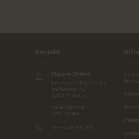
Kontakt
Öffn
Pizzeria Dhillon
Monta
Dienst
Inhaber: Sulakhan Dhillon
Raiffeisenstr. 16
Mittwo
64347 Griesheim
Donner
Steuernnummer:
00781162406
Freitag
Telefon: 06155-2389
Samst