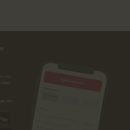
er
en mit
-Taxi-
den im: