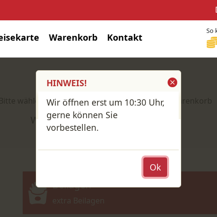
So 
eisekarte
Warenkorb
Kontakt
Shop / Speisekarte
HINWEIS!
Bitte wähle deine Produkte und lege sie in den Warenkorb
Wir öffnen erst um 10:30 Uhr,
gerne können Sie
Wähle: Abholung oder Lieferung?
vorbestellen.
Ok
Beilagen
extra Beilagen