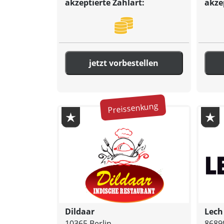
akzeptierte Zahlart:
akze
jetzt vorbestellen
Preissenkung
Dildaar
Lech
10365 Berlin
8689