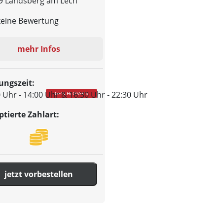
9 Landsberg am Lech
eine Bewertung
mehr Infos
ungszeit:
 Uhr - 14:00 Uhr & 16:30 Uhr - 22:30 Uhr
GESCHLOSSEN
ptierte Zahlart:
jetzt vorbestellen