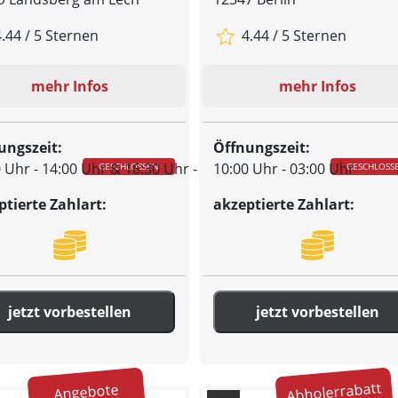
.44 / 5 Sternen
4.44 / 5 Sternen
mehr Infos
mehr Infos
ungszeit:
Öffnungszeit:
 Uhr - 14:00 Uhr & 16:30 Uhr - 22:30 Uhr
10:00 Uhr - 03:00 Uhr
GESCHLOSSEN
GESCHLOSS
ptierte Zahlart:
akzeptierte Zahlart:
jetzt vorbestellen
jetzt vorbestellen
Abholerrabatt
Angebote