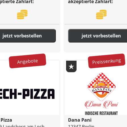
ptierte Zahlart:
akzeptierte Zahlart:
jetzt vorbestellen
jetzt vorbestellen
Preissenkung
Angebote
 Pizza
Dana Pani
9 Landsberg am Lech
12347 Berlin