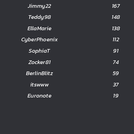
Jimmy22
167
Teddy98
148
EllaMarie
138
CyberPhoenix
112
SophiaT
91
Zocker81
74
BerlinBlitz
59
itswww
37
Euronote
19