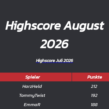
Highscore August
2026
Highscore Juli 2026
Spieler
Punkte
HarzHeld
212
TommyTwist
192
EmmaR
188