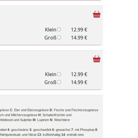
Klein
12.99 €
Groß
14.99 €
Klein
12.99 €
Groß
14.99 €
gnisse
C
: Eier und Eierzeugnisse
D
: Fische und Fischerzeugnisse
ilch und Milcherzeugnisse
H
: Schalenfrüchte und
feldioxid und Sulphite
M
: Lupinen
N
: Weichtiere
mittel
4
: geschwärtz
5
: geschwefelt
6
: gewachst
7
: mit Phosphat
8
:
 Nitritpokelsalz und Nitrat
13
: koffeinhaltig
14
: enthält eine