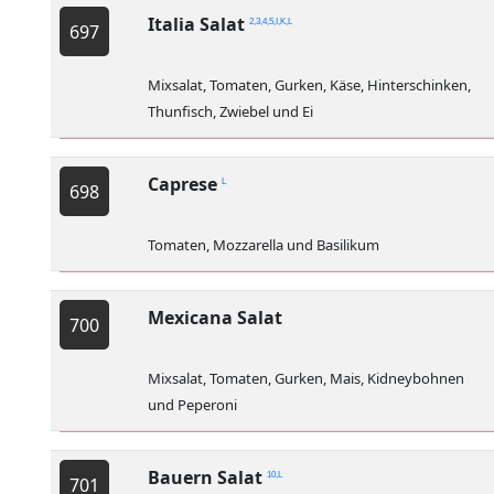
Italia Salat
2,3,4,5,I,K,L
697
Mixsalat, Tomaten, Gurken, Käse, Hinterschinken,
Thunfisch, Zwiebel und Ei
Caprese
L
698
Tomaten, Mozzarella und Basilikum
Mexicana Salat
700
Mixsalat, Tomaten, Gurken, Mais, Kidneybohnen
und Peperoni
Bauern Salat
10,L
701