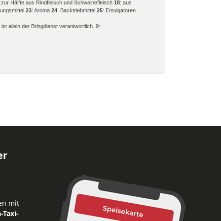
: zur Hälfte aus Rindfleisch und Schweinefleisch
18
: aus
kungsmittel
23
: Aroma
24
: Backtriebmittel
25
: Emulgatoren
t allein der Bringdienst verantwortlich. 9:
er
en mit
-Taxi-