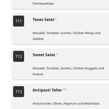
Parmesankäse
Texas Salat
A
711
Mixsalat, Tomaten, Gurken, Chicken Wings und
Zwiebel
Sweet Salat
A
712
Mixsalat, Tomaten, Gurken, Chicken Nuggets und
Ananas
Antipasti Teller
10,L
713
Artischocken, Oliven, Peperoni und Weichkäse