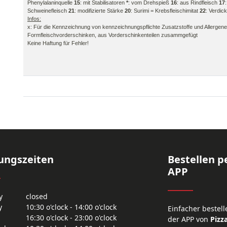
Phenylalaninquelle
15
: mit Stabilisatoren
*
: vom Drehspieß
16
: aus Rindfleisch
17
Schweinefleisch
21
: modifizierte Stärke
20
: Surimi = Krebsfleischimitat
22
: Verdic
Infos:
x: Für die Kennzeichnung von kennzeichnungspflichte Zusatzstoffe und Allergene is
Formfleischvorderschinken, aus Vorderschinkenteilen zusammgefügt
Keine Haftung für Fehler!
ungszeiten
Bestellen p
APP
y
closed
y
10:30 o'clock - 14:00 o'clock
Einfacher bestell
16:30 o'clock - 23:00 o'clock
der APP von
Pizza