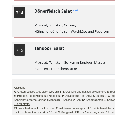
Dönerfleisch Salat
K,V,W,L
714
Mixsalat, Tomaten, Gurken,
Hähnchendönerfleisch, Weichkäse und Peperoni
Tandoori Salat
715
Mixsalat, Tomaten, Gurken in Tandoori-Masala
marinierte Hähnchenstücke
Allergene:
A
: Glutenhaltiges Getreide (Weizen)
B
: Krebstiere und daraus gewonnene Erzeu
E
: Erdnüsse und Erdnusserzeugnisse
F
: Sojabohnen und Sojaerzeugnisse
G
: M
Schalenfruchterzeugnisse (Mandeln)
I
: Sellerie
J
: Senf
K
: Sesamsamen
L
: Schwe
Zusatzstoffe:
19
: vom Truthahn
1
: mit Farbstoff
2
: mit Konservierungsstoff
3
: mit Antioxidations
mit Geschmacksverstärker
10
: mit Süßungsmittel
11
: mit Säuerungsmittel
12
: mit