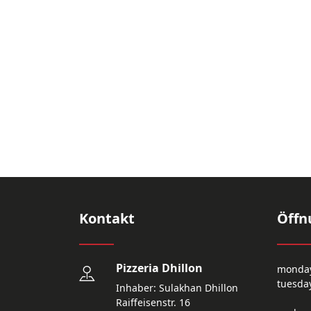
Kontakt
Öffn
Pizzeria Dhillon
monda
tuesda
Inhaber: Sulakhan Dhillon
Raiffeisenstr. 16