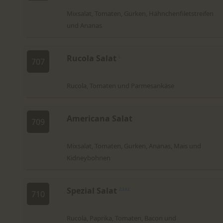
Mixsalat, Tomaten, Gurken, Hähnchenfiletstreifen
und Ananas
Rucola Salat
L
707
Rucola, Tomaten und Parmesankäse
Americana Salat
709
Mixsalat, Tomaten, Gurken, Ananas, Mais und
Kidneybohnen
Spezial Salat
2,3,6,L
710
Rucola, Paprika, Tomaten, Bacon und