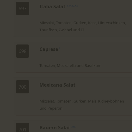
Italia Salat
2,3,4,5,I,K,L
697
Mixsalat, Tomaten, Gurken, Käse, Hinterschinken,
Thunfisch, Zwiebel und Ei
Caprese
L
698
Tomaten, Mozzarella und Basilikum
Mexicana Salat
700
Mixsalat, Tomaten, Gurken, Mais, Kidneybohnen
und Peperoni
Bauern Salat
10,L
701