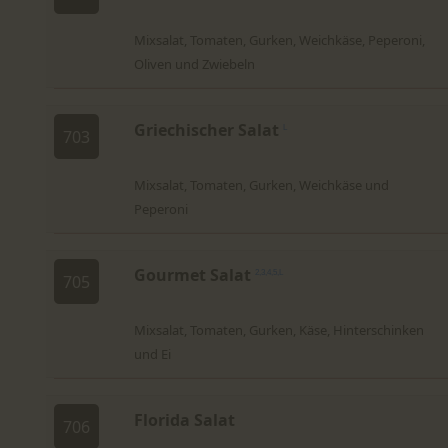
Mixsalat, Tomaten, Gurken, Weichkäse, Peperoni,
Oliven und Zwiebeln
Griechischer Salat
L
703
Mixsalat, Tomaten, Gurken, Weichkäse und
Peperoni
Gourmet Salat
2,3,4,5,L
705
Mixsalat, Tomaten, Gurken, Käse, Hinterschinken
und Ei
Florida Salat
706