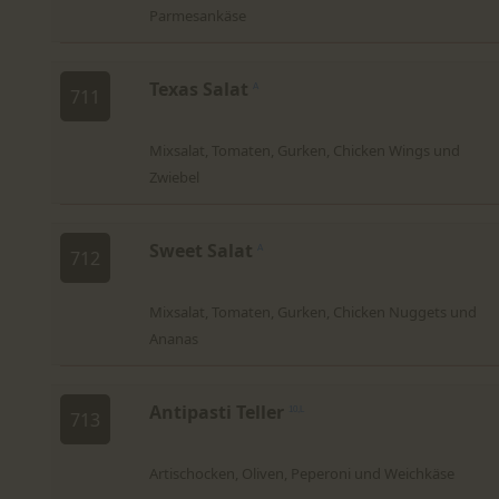
Parmesankäse
Texas Salat
A
711
Mixsalat, Tomaten, Gurken, Chicken Wings und
Zwiebel
Sweet Salat
A
712
Mixsalat, Tomaten, Gurken, Chicken Nuggets und
Ananas
Antipasti Teller
10,L
713
Artischocken, Oliven, Peperoni und Weichkäse