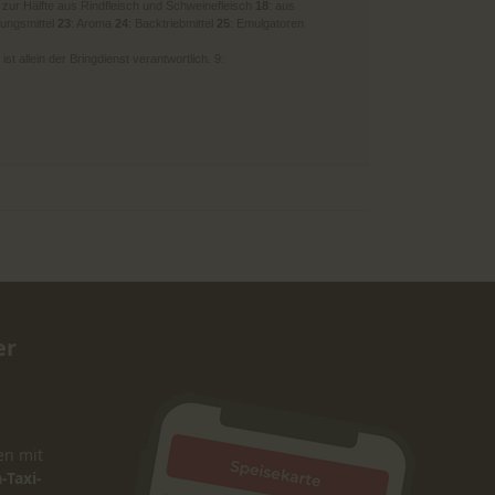
: zur Hälfte aus Rindfleisch und Schweinefleisch
18
: aus
kungsmittel
23
: Aroma
24
: Backtriebmittel
25
: Emulgatoren
t allein der Bringdienst verantwortlich. 9:
er
en mit
-Taxi-