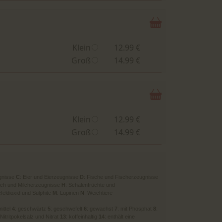
Klein
12.99 €
Groß
14.99 €
Klein
12.99 €
Groß
14.99 €
gnisse
C
: Eier und Eierzeugnisse
D
: Fische und Fischerzeugnisse
ilch und Milcherzeugnisse
H
: Schalenfrüchte und
feldioxid und Sulphite
M
: Lupinen
N
: Weichtiere
mittel
4
: geschwärtz
5
: geschwefelt
6
: gewachst
7
: mit Phosphat
8
:
 Nitritpokelsalz und Nitrat
13
: koffeinhaltig
14
: enthält eine