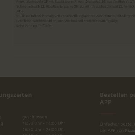
Phenylalaninquelle
15
: mit Stabilisatoren
*
: vom Drehspieß
16
: aus Rindfleisch
17
Schweinefleisch
21
: modifizierte Stärke
20
: Surimi = Krebsfleischimitat
22
: Verdic
Infos:
x: Für die Kennzeichnung von kennzeichnungspflichte Zusatzstoffe und Allergene is
Formfleischvorderschinken, aus Vorderschinkenteilen zusammgefügt
Keine Haftung für Fehler!
ungszeiten
Bestellen p
APP
g
geschlossen
ag
10:30 Uhr - 14:00 Uhr
Einfacher bestell
16:30 Uhr - 23:00 Uhr
der APP von
Pizza