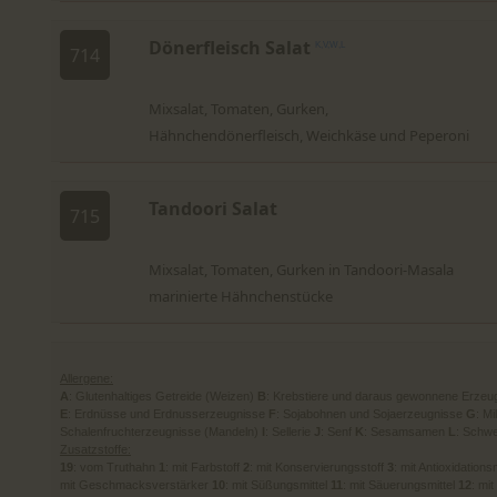
Dönerfleisch Salat
K,V,W,L
714
Mixsalat, Tomaten, Gurken,
Hähnchendönerfleisch, Weichkäse und Peperoni
Tandoori Salat
715
Mixsalat, Tomaten, Gurken in Tandoori-Masala
marinierte Hähnchenstücke
Allergene:
A
: Glutenhaltiges Getreide (Weizen)
B
: Krebstiere und daraus gewonnene Erzeu
E
: Erdnüsse und Erdnusserzeugnisse
F
: Sojabohnen und Sojaerzeugnisse
G
: M
Schalenfruchterzeugnisse (Mandeln)
I
: Sellerie
J
: Senf
K
: Sesamsamen
L
: Schwe
Zusatzstoffe:
19
: vom Truthahn
1
: mit Farbstoff
2
: mit Konservierungsstoff
3
: mit Antioxidations
mit Geschmacksverstärker
10
: mit Süßungsmittel
11
: mit Säuerungsmittel
12
: mit