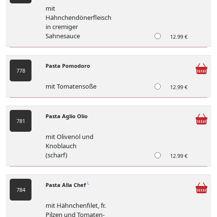
mit
Hähnchendönerfleisch
in cremiger
Sahnesauce
12.99 €
Pasta Pomodoro
778
mit Tomatensoße
12.99 €
Pasta Aglio Olio
781
mit Olivenöl und
Knoblauch
(scharf)
12.99 €
Pasta Alla Chef
L
784
mit Hähnchenfilet, fr.
Pilzen und Tomaten-