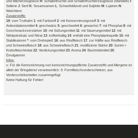
und Milcherzeugnisse
H
: Schalenfrüchte und Schalenfruchterzeugnisse (Mandeln)
I
:
Sellerie
J
: Senf
K
: Sesamsamen
L
: Schwefeldioxid und Sulphite
M
: Lupinen
N
:
Weichtiere
Zusatzstoffe:
19
: vom Truthahn
1
: mit Farbstoff
2
: mit Konservierungsstoff
3
: mit
Antioxidationsmittel
4
: geschwärtz
5
: geschwefelt
6
: gewachst
7
: mit Phosphat
8
: mit
Geschmacksverstärker
10
: mit Süßungsmittel
11
: mit Säuerungsmittel
12
: mit
Nitritpokelsalz und Nitrat
13
: koffeinhaltig
14
: enthält eine Phenylalaninquelle
15
: mit
Stabilisatoren
*
: vom Drehspieß
16
: aus Rindfleisch
17
: zur Hälfte aus Rindfleisch
und Schweinefleisch
18
: aus Schweinefleisch
21
: modifizierte Stärke
20
: Surimi =
Krebsfleischimitat
22
: Verdickungsmittel
23
: Aroma
24
: Backtriebmittel
25
:
Emulgatoren
Infos:
x: Für die Kennzeichnung von kennzeichnungspflichte Zusatzstoffe und Allergene ist
allein der Bringdienst verantwortlich. 9: Formfleischvorderschinken, aus
Vorderschinkenteilen zusammgefügt
Keine Haftung für Fehler!