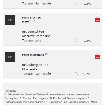
Tomaten-Sahnesoße
12.99 €
Pasta Frutti Di
799
Mare
9,G,I,Y
mit gemischten
Meeresfrüchten und
Tomatensoße
12.99 €
Pasta Melanzana
2,G
800
mit Aubergine und
Mozzarella in
Tomaten-Sahnesoße
12.99 €
Allergene:
A
: Glutenhaltiges Getreide (Weizen)
B
: Krebstiere und daraus gewonnene
Erzeugnisse
C
: Eier und Eierzeugnisse
D
: Fische und Fischerzeugnisse
E
:
Erdnüsse und Erdnusserzeugnisse
F
: Sojabohnen und Sojaerzeugnisse
G
: Milch