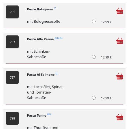
Pasta Bolognese
V
791
mit Bolognesesoße
12.99 €
Pasta Alla Panna
2,3,4,5,L
793
mit Schinken-
Sahnesoße
12.99 €
Pasta Al Salmone
I,L
797
mit Lachsfilet, Spinat
und Tomaten-
Sahnesoße
12.99 €
Pasta Tonno
I,K,L
798
mit Thunfisch und