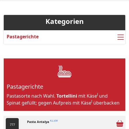
Kategorien
Pastagerichte
Pastagerichte
l
Pastasorte nach Wahl.
Tortellini
mit Käse
und
l
Spinat gefüllt; gegen Aufpreis mit Käse
überbacken
Pasta Antalya
K,L,V,W
777