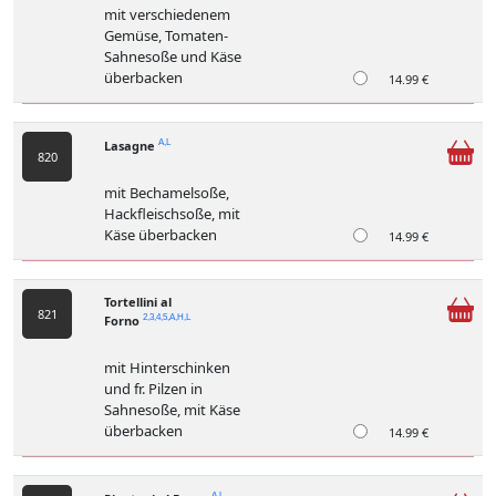
mit verschiedenem
Gemüse, Tomaten-
Sahnesoße und Käse
überbacken
14.99 €
Lasagne
A,L
820
mit Bechamelsoße,
Hackfleischsoße, mit
Käse überbacken
14.99 €
Tortellini al
821
Forno
2,3,4,5,A,H,L
mit Hinterschinken
und fr. Pilzen in
Sahnesoße, mit Käse
überbacken
14.99 €
A,L