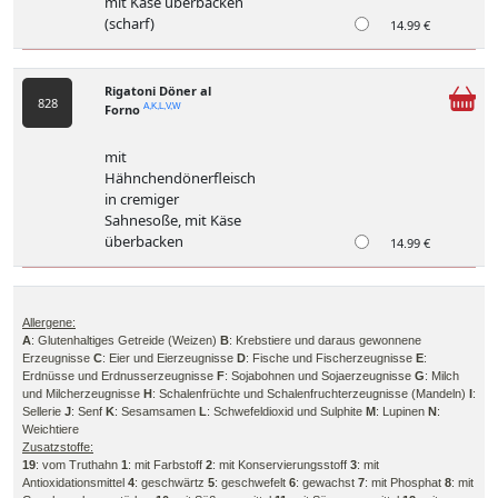
mit Käse überbacken
(scharf)
14.99 €
Rigatoni Döner al
828
Forno
A,K,L,V,W
mit
Hähnchendönerfleisch
in cremiger
Sahnesoße, mit Käse
überbacken
14.99 €
Allergene:
A
: Glutenhaltiges Getreide (Weizen)
B
: Krebstiere und daraus gewonnene
Erzeugnisse
C
: Eier und Eierzeugnisse
D
: Fische und Fischerzeugnisse
E
:
Erdnüsse und Erdnusserzeugnisse
F
: Sojabohnen und Sojaerzeugnisse
G
: Milch
und Milcherzeugnisse
H
: Schalenfrüchte und Schalenfruchterzeugnisse (Mandeln)
I
:
Sellerie
J
: Senf
K
: Sesamsamen
L
: Schwefeldioxid und Sulphite
M
: Lupinen
N
:
Weichtiere
Zusatzstoffe:
19
: vom Truthahn
1
: mit Farbstoff
2
: mit Konservierungsstoff
3
: mit
Antioxidationsmittel
4
: geschwärtz
5
: geschwefelt
6
: gewachst
7
: mit Phosphat
8
: mit