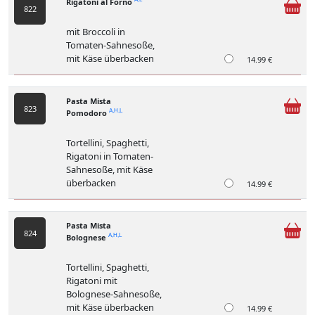
Rigatoni al Forno
822
mit Broccoli in
Tomaten-Sahnesoße,
mit Käse überbacken
14.99 €
Pasta Mista
823
Pomodoro
A,H,L
Tortellini, Spaghetti,
Rigatoni in Tomaten-
Sahnesoße, mit Käse
überbacken
14.99 €
Pasta Mista
824
Bolognese
A,H,L
Tortellini, Spaghetti,
Rigatoni mit
Bolognese-Sahnesoße,
mit Käse überbacken
14.99 €