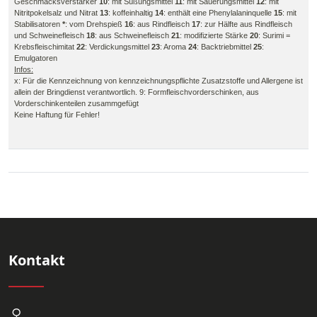
Geschmacksverstärker
10
: mit Süßungsmittel
11
: mit Säuerungsmittel
12
: mit
Nitritpokelsalz und Nitrat
13
: koffeinhaltig
14
: enthält eine Phenylalaninquelle
15
: mit
Stabilisatoren
*
: vom Drehspieß
16
: aus Rindfleisch
17
: zur Hälfte aus Rindfleisch
und Schweinefleisch
18
: aus Schweinefleisch
21
: modifizierte Stärke
20
: Surimi =
Krebsfleischimitat
22
: Verdickungsmittel
23
: Aroma
24
: Backtriebmittel
25
:
Emulgatoren
Infos:
x: Für die Kennzeichnung von kennzeichnungspflichte Zusatzstoffe und Allergene ist
allein der Bringdienst verantwortlich. 9: Formfleischvorderschinken, aus
Vorderschinkenteilen zusammgefügt
Keine Haftung für Fehler!
Kontakt