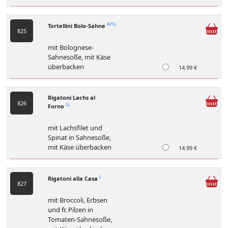
Tortellini Bolo-Sahne
A,H,L
825
mit Bolognese-
Sahnesoße, mit Käse
überbacken
14.99 €
Rigatoni Lachs al
826
Forno
I,L
mit Lachsfilet und
Spinat in Sahnesoße,
mit Käse überbacken
14.99 €
Rigatoni alla Casa
L
827
mit Broccoli, Erbsen
und fr. Pilzen in
Tomaten-Sahnesoße,