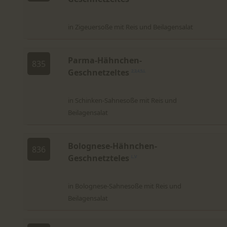
in Zigeuersoße mit Reis und Beilagensalat
Parma-Hähnchen-
835
Geschnetzeltes
2,3,4,5,L
in Schinken-Sahnesoße mit Reis und
Beilagensalat
Bolognese-Hähnchen-
836
Geschnetzteles
L,V
in Bolognese-Sahnesoße mit Reis und
Beilagensalat