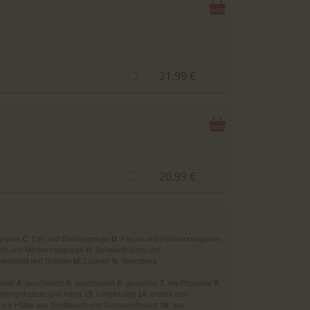
21.99 €
20.99 €
gnisse
C
: Eier und Eierzeugnisse
D
: Fische und Fischerzeugnisse
ilch und Milcherzeugnisse
H
: Schalenfrüchte und
feldioxid und Sulphite
M
: Lupinen
N
: Weichtiere
mittel
4
: geschwärtz
5
: geschwefelt
6
: gewachst
7
: mit Phosphat
8
:
 Nitritpokelsalz und Nitrat
13
: koffeinhaltig
14
: enthält eine
: zur Hälfte aus Rindfleisch und Schweinefleisch
18
: aus