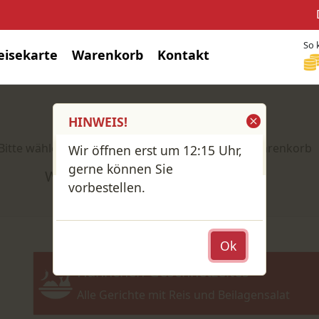
So 
eisekarte
Warenkorb
Kontakt
Shop / Speisekarte
HINWEIS!
Bitte wähle deine Produkte und lege sie in den Warenkorb
Wir öffnen erst um 12:15 Uhr,
gerne können Sie
Wähle: Abholung oder Lieferung?
vorbestellen.
Ok
Hähnchen-Geschnetzeltes
Alle Gerichte mit Reis und Beilagensalat