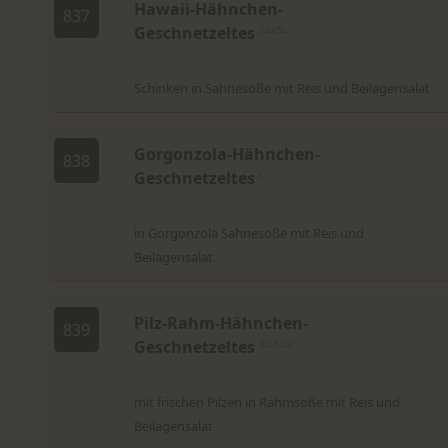
Hawaii-Hähnchen-
837
Geschnetzeltes
2,3,4,5,L
Schinken in Sahnesoße mit Reis und Beilagensalat
Gorgonzola-Hähnchen-
838
Geschnetzeltes
L
in Gorgonzola Sahnesoße mit Reis und
Beilagensalat
Pilz-Rahm-Hähnchen-
839
Geschnetzeltes
A,C,K,L,V
mit frischen Pilzen in Rahmsoße mit Reis und
Beilagensalat