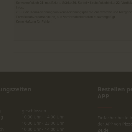
Schweinefleisch
21
: modifizierte Stärke
20
: Surimi = Krebsfleischimitat
22
: Verdic
Infos:
x: Für die Kennzeichnung von kennzeichnungspflichte Zusatzstoffe und Allergene is
Formfleischvorderschinken, aus Vorderschinkenteilen zusammgefügt
Keine Haftung für Fehler!
ungszeiten
Bestellen p
APP
g
geschlossen
ag
10:30 Uhr - 14:00 Uhr
Einfacher bestell
16:30 Uhr - 23:00 Uhr
der APP von
Pizza
ch
10:30 Uhr - 14:00 Uhr
24.de