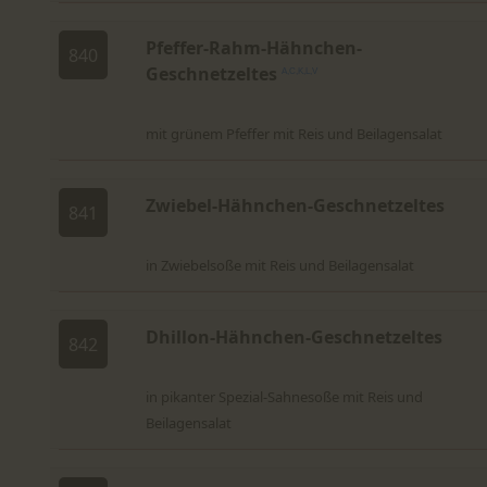
Pfeffer-Rahm-Hähnchen-
840
Geschnetzeltes
A,C,K,L,V
mit grünem Pfeffer mit Reis und Beilagensalat
Zwiebel-Hähnchen-Geschnetzeltes
841
in Zwiebelsoße mit Reis und Beilagensalat
Dhillon-Hähnchen-Geschnetzeltes
842
in pikanter Spezial-Sahnesoße mit Reis und
Beilagensalat