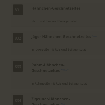
Hähnchen-Geschnetzeltes
831
Natur mit Reis und Beilagensalat
Jäger-Hähnchen-Geschnetzeltes
A,C,L
832
in Jägersoße mit Reis und Beilagensalat
Rahm-Hähnchen-
833
Geschnetzeltes
A,C,K,L,V
in Rahmsoße mit Reis und Beilagensalat
Zigeuner-Hähnchen-
834
Geschnetzeltes
A,K,L