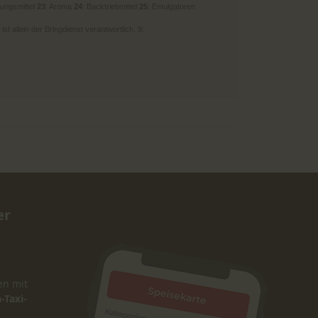
kungsmittel
23
: Aroma
24
: Backtriebmittel
25
: Emulgatoren
t allein der Bringdienst verantwortlich. 9:
er
en mit
-Taxi-