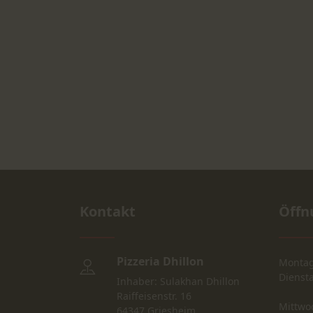
Kontakt
Öffn
Pizzeria Dhillon
Monta
Dienst
Inhaber: Sulakhan Dhillon
Raiffeisenstr. 16
Mittwo
64347 Griesheim