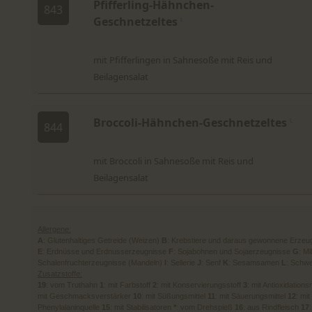
Pfifferling-Hähnchen-
843
Geschnetzeltes
L
mit Pfifferlingen in Sahnesoße mit Reis und
Beilagensalat
Broccoli-Hähnchen-Geschnetzeltes
L
844
mit Broccoli in Sahnesoße mit Reis und
Beilagensalat
Allergene:
A
: Glutenhaltiges Getreide (Weizen)
B
: Krebstiere und daraus gewonnene Erzeu
E
: Erdnüsse und Erdnusserzeugnisse
F
: Sojabohnen und Sojaerzeugnisse
G
: M
Schalenfruchterzeugnisse (Mandeln)
I
: Sellerie
J
: Senf
K
: Sesamsamen
L
: Schwe
Zusatzstoffe:
19
: vom Truthahn
1
: mit Farbstoff
2
: mit Konservierungsstoff
3
: mit Antioxidations
mit Geschmacksverstärker
10
: mit Süßungsmittel
11
: mit Säuerungsmittel
12
: mit
Phenylalaninquelle
15
: mit Stabilisatoren
*
: vom Drehspieß
16
: aus Rindfleisch
17