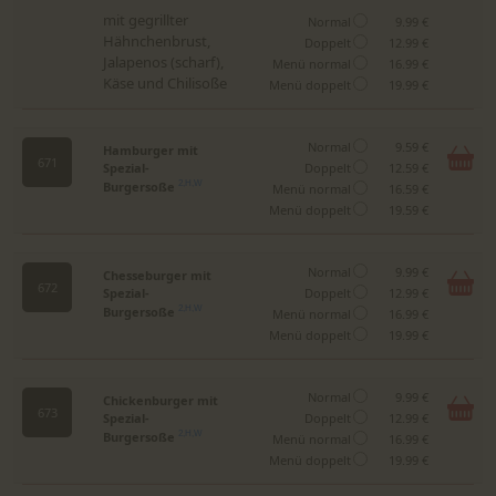
mit gegrillter
Normal
9.99 €
Hähnchenbrust,
Doppelt
12.99 €
Jalapenos (scharf),
Menü normal
16.99 €
Käse und Chilisoße
Menü doppelt
19.99 €
Normal
9.59 €
Hamburger mit
671
Spezial-
Doppelt
12.59 €
Burgersoße
2,H,W
Menü normal
16.59 €
Menü doppelt
19.59 €
Normal
9.99 €
Chesseburger mit
672
Spezial-
Doppelt
12.99 €
Burgersoße
2,H,W
Menü normal
16.99 €
Menü doppelt
19.99 €
Normal
9.99 €
Chickenburger mit
673
Spezial-
Doppelt
12.99 €
Burgersoße
2,H,W
Menü normal
16.99 €
Menü doppelt
19.99 €