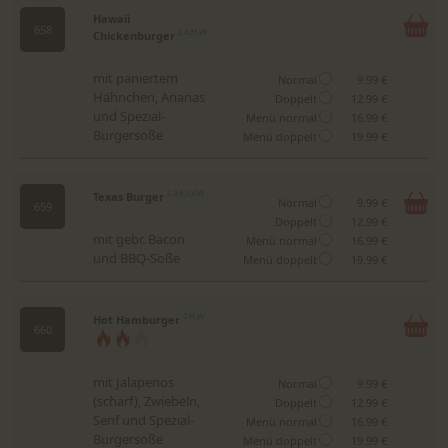
Hawaii
658
Chickenburger
2,A,H,W
mit paniertem
Normal
9.99 €
Hähnchen, Ananas
Doppelt
12.99 €
und Spezial-
Menü normal
16.99 €
Burgersoße
Menü doppelt
19.99 €
Texas Burger
2,3,6,7,V,W
Normal
9.99 €
659
Doppelt
12.99 €
mit gebr. Bacon
Menü normal
16.99 €
und BBQ-Soße
Menü doppelt
19.99 €
Hot Hamburger
2,H,W
660
mit Jalapenos
Normal
9.99 €
(scharf), Zwiebeln,
Doppelt
12.99 €
Senf und Spezial-
Menü normal
16.99 €
Burgersoße
Menü doppelt
19.99 €