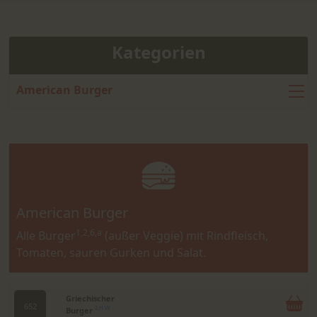
Kategorien
American Burger
American Burger
1,2,6,a
Alle Burger
(außer Veggie) mit Rindfleisch,
Tomaten, sauren Gurken und Salat.
Griechischer
652
Burger
2,H,W