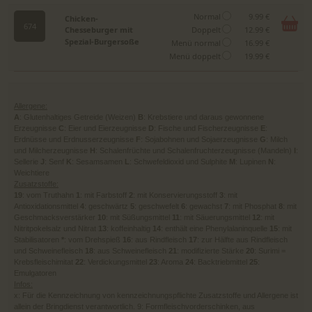
Normal
9.99 €
Chicken-
674
Chesseburger mit
Doppelt
12.99 €
Spezial-Burgersoße
Menü normal
16.99 €
Menü doppelt
19.99 €
Allergene:
A
: Glutenhaltiges Getreide (Weizen)
B
: Krebstiere und daraus gewonnene
Erzeugnisse
C
: Eier und Eierzeugnisse
D
: Fische und Fischerzeugnisse
E
:
Erdnüsse und Erdnusserzeugnisse
F
: Sojabohnen und Sojaerzeugnisse
G
: Milch
und Milcherzeugnisse
H
: Schalenfrüchte und Schalenfruchterzeugnisse (Mandeln)
I
:
Sellerie
J
: Senf
K
: Sesamsamen
L
: Schwefeldioxid und Sulphite
M
: Lupinen
N
:
Weichtiere
Zusatzstoffe:
19
: vom Truthahn
1
: mit Farbstoff
2
: mit Konservierungsstoff
3
: mit
Antioxidationsmittel
4
: geschwärtz
5
: geschwefelt
6
: gewachst
7
: mit Phosphat
8
: mit
Geschmacksverstärker
10
: mit Süßungsmittel
11
: mit Säuerungsmittel
12
: mit
Nitritpokelsalz und Nitrat
13
: koffeinhaltig
14
: enthält eine Phenylalaninquelle
15
: mit
Stabilisatoren
*
: vom Drehspieß
16
: aus Rindfleisch
17
: zur Hälfte aus Rindfleisch
und Schweinefleisch
18
: aus Schweinefleisch
21
: modifizierte Stärke
20
: Surimi =
Krebsfleischimitat
22
: Verdickungsmittel
23
: Aroma
24
: Backtriebmittel
25
:
Emulgatoren
Infos:
x: Für die Kennzeichnung von kennzeichnungspflichte Zusatzstoffe und Allergene ist
allein der Bringdienst verantwortlich. 9: Formfleischvorderschinken, aus