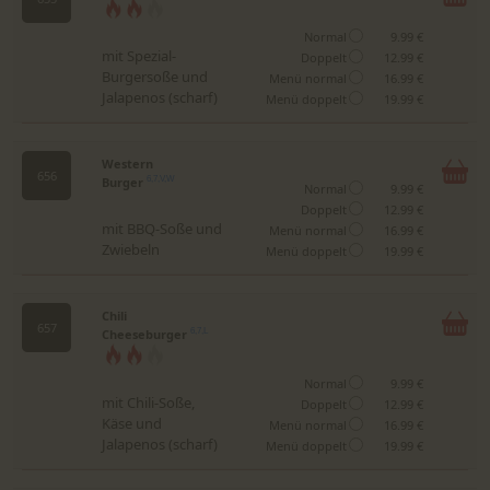
Normal
9.99 €
mit Spezial-
Doppelt
12.99 €
Burgersoße und
Menü normal
16.99 €
Jalapenos (scharf)
Menü doppelt
19.99 €
Western
656
Burger
6,7,V,W
Normal
9.99 €
Doppelt
12.99 €
mit BBQ-Soße und
Menü normal
16.99 €
Zwiebeln
Menü doppelt
19.99 €
Chili
657
Cheeseburger
6,7,L
Normal
9.99 €
mit Chili-Soße,
Doppelt
12.99 €
Käse und
Menü normal
16.99 €
Jalapenos (scharf)
Menü doppelt
19.99 €