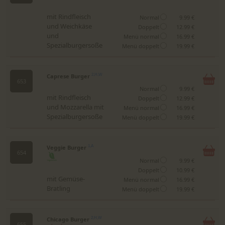
mit Rindfleisch
Normal
9.99 €
und Weichkäse
Doppelt
12.99 €
und
Menü normal
16.99 €
Spezialburgersoße
Menü doppelt
19.99 €
Caprese Burger
2,H,W
653
Normal
9.99 €
mit Rindfleisch
Doppelt
12.99 €
und Mozzarella mit
Menü normal
16.99 €
Spezialburgersoße
Menü doppelt
19.99 €
Veggie Burger
1,A
654
Normal
9.99 €
Doppelt
10.99 €
mit Gemüse-
Menü normal
16.99 €
Bratling
Menü doppelt
19.99 €
Chicago Burger
2,H,W
655