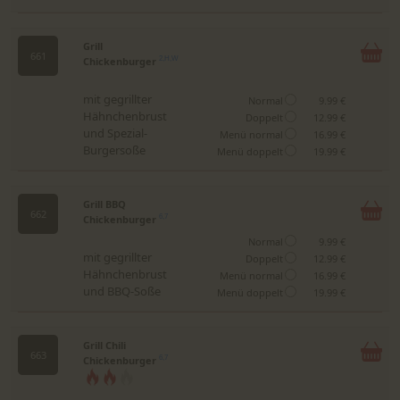
Grill
661
Chickenburger
2,H,W
mit gegrillter
Normal
9.99 €
Hähnchenbrust
Doppelt
12.99 €
und Spezial-
Menü normal
16.99 €
Burgersoße
Menü doppelt
19.99 €
Grill BBQ
662
Chickenburger
6,7
Normal
9.99 €
mit gegrillter
Doppelt
12.99 €
Hähnchenbrust
Menü normal
16.99 €
und BBQ-Soße
Menü doppelt
19.99 €
Grill Chili
663
Chickenburger
6,7