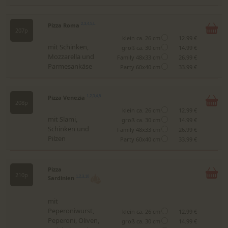
Pizza Roma
2,3,4,5,L
207p
klein ca. 26 cm
12.99 €
mit Schinken,
groß ca. 30 cm
14.99 €
Mozzarella und
Family 48x33 cm
26.99 €
Parmesankäse
Party 60x40 cm
33.99 €
Pizza Venezia
1,2,3,4,5
208p
klein ca. 26 cm
12.99 €
mit Slami,
groß ca. 30 cm
14.99 €
Schinken und
Family 48x33 cm
26.99 €
Pilzen
Party 60x40 cm
33.99 €
Pizza
210p
Sardinien
1,2,3,10
mit
Peperoniwurst,
klein ca. 26 cm
12.99 €
Peperoni, Oliven,
groß ca. 30 cm
14.99 €