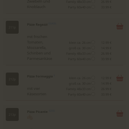
Zwiebeln und
Family 48x33 cm
26.99 €
Knoblauch
Party 60x40 cm
33.99 €
Pizza Ragazzi
2,3,4,5,L
211p
mit frischen
Tomaten,
klein ca. 26 cm
12.99 €
Mozzarella,
groß ca. 30 cm
14.99 €
Schinben und
Family 48x33 cm
26.99 €
Parmesankäse
Party 60x40 cm
33.99 €
Pizza Formaggio
L
klein ca. 26 cm
12.99 €
212p
groß ca. 30 cm
14.99 €
mit vier
Family 48x33 cm
26.99 €
Käsesorten
Party 60x40 cm
33.99 €
Pizza Picante
1,2,3,L
213p