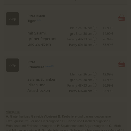
Pizza Black
228p
Tiger
1,2,3
klein ca. 26 cm
12.99 €
mit Salami,
groß ca. 30 cm
14.99 €
grüner Peperoni
Family 48x33 cm
26.99 €
und Zwiebeln
Party 60x40 cm
33.99 €
Pizza
229p
Primavera
1,2,3,4,5
klein ca. 26 cm
12.99 €
Salami, Schinken,
groß ca. 30 cm
14.99 €
Pilzen und
Family 48x33 cm
26.99 €
Artischocken
Party 60x40 cm
33.99 €
Allergene:
A
: Glutenhaltiges Getreide (Weizen)
B
: Krebstiere und daraus gewonnene
Erzeugnisse
C
: Eier und Eierzeugnisse
D
: Fische und Fischerzeugnisse
E
:
Erdnüsse und Erdnusserzeugnisse
F
: Sojabohnen und Sojaerzeugnisse
G
: Milch
und Milcherzeugnisse
H
: Schalenfrüchte und Schalenfruchterzeugnisse (Mandeln)
I
: