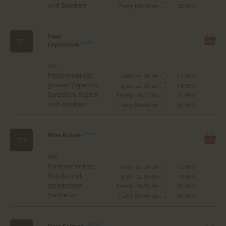
und Zwiebeln
Party 60x40 cm
33.99 €
Pizza
521
Capricciosa
1,2,3,A
mit
Peperoniwurst,
klein ca. 26 cm
12.99 €
grünen Peperoni,
groß ca. 30 cm
14.99 €
Sardellen, Kapern
Family 48x33 cm
26.99 €
und Zwiebeln
Party 60x40 cm
33.99 €
Pizza Rucola
1,A,2,3,L
522
mit
Parmaschinken,
klein ca. 26 cm
12.99 €
Rucola und
groß ca. 30 cm
14.99 €
geriebenem
Family 48x33 cm
26.99 €
Parmesan
Party 60x40 cm
33.99 €
Pizza Calzone
1,2,3,4,5