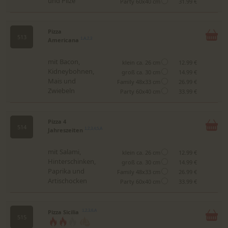
und Pilze
Party 60x40 cm
31.99 €
Pizza
513
Americana
1,A,2,3
mit Bacon,
klein ca. 26 cm
12.99 €
Kidneybohnen,
groß ca. 30 cm
14.99 €
Mais und
Family 48x33 cm
26.99 €
Zwiebeln
Party 60x40 cm
33.99 €
Pizza 4
514
Jahreszeiten
1,2,3,4,5,A
mit Salami,
klein ca. 26 cm
12.99 €
Hinterschinken,
groß ca. 30 cm
14.99 €
Paprika und
Family 48x33 cm
26.99 €
Artischocken
Party 60x40 cm
33.99 €
Pizza Sicilia
1,2,3,6,A
515