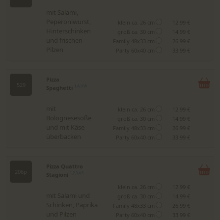
mit Salami,
Peperoniwurst,
klein ca. 26 cm
12.99 €
Hinterschinken
groß ca. 30 cm
14.99 €
und frischen
Family 48x33 cm
26.99 €
Pilzen
Party 60x40 cm
33.99 €
Pizza
529
Spaghetti
1,A,V,W
mit
klein ca. 26 cm
12.99 €
Bolognesesoße
groß ca. 30 cm
14.99 €
und mit Käse
Family 48x33 cm
26.99 €
überbacken
Party 60x40 cm
33.99 €
Pizza Quattro
206p
Stagioni
1,2,3,4,5
klein ca. 26 cm
12.99 €
mit Salami und
groß ca. 30 cm
14.99 €
Schinken, Paprika
Family 48x33 cm
26.99 €
und Pilzen
Party 60x40 cm
33.99 €