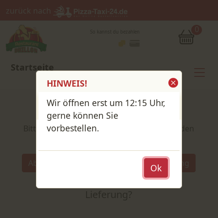
zurück nach
0
So kannst du bezahlen
Startseite
HINWEIS!
Wir öffnen erst um 12:15 Uhr,
Shop / Speisekarte
gerne können Sie
vorbestellen.
Bitte wähle deine Produkte und lege sie in den
Warenkorb
Wähle:
Abholung
Lieferung
Ok
Abholung
oder
Lieferung?