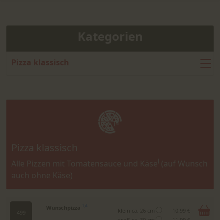
Kategorien
Pizza klassisch
Pizza klassisch
l
Alle Pizzen mit Tomatensauce und Käse
(auf Wunsch
auch ohne Käse)
Wunschpizza
1,A
klein ca. 26 cm
10.99 €
499
groß ca. 30 cm
11.99 €