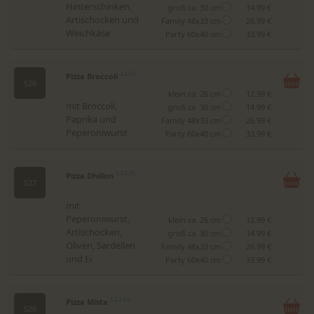
Hinterschinken,
groß ca. 30 cm
14.99 €
Artischocken und
Family 48x33 cm
26.99 €
Weichkäse
Party 60x40 cm
33.99 €
Pizza Broccoli
1,2,3,6
526
klein ca. 26 cm
12.99 €
mit Broccoli,
groß ca. 30 cm
14.99 €
Paprika und
Family 48x33 cm
26.99 €
Peperoniwurst
Party 60x40 cm
33.99 €
Pizza Dhillon
1,2,3,10,
527
mit
Peperoniwurst,
klein ca. 26 cm
12.99 €
Artischocken,
groß ca. 30 cm
14.99 €
Oliven, Sardellen
Family 48x33 cm
26.99 €
und Ei
Party 60x40 cm
33.99 €
Pizza Mista
1,2,3,4,5
528