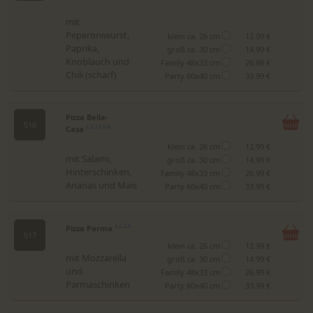
mit
Peperoniwurst,
klein ca. 26 cm
12.99 €
Paprika,
groß ca. 30 cm
14.99 €
Knoblauch und
Family 48x33 cm
26.99 €
Chili (scharf)
Party 60x40 cm
33.99 €
Pizza Bella-
516
Casa
1,2,3,4,5,A
klein ca. 26 cm
12.99 €
mit Salami,
groß ca. 30 cm
14.99 €
Hinterschinken,
Family 48x33 cm
26.99 €
Ananas und Mais
Party 60x40 cm
33.99 €
Pizza Parma
1,2,3,A
517
klein ca. 26 cm
12.99 €
mit Mozzarella
groß ca. 30 cm
14.99 €
und
Family 48x33 cm
26.99 €
Parmaschinken
Party 60x40 cm
33.99 €