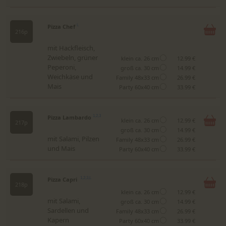
Pizza Chef
L
216p
mit Hackfleisch,
Zwiebeln, grüner
klein ca. 26 cm
12.99 €
Peperoni,
groß ca. 30 cm
14.99 €
Weichkäse und
Family 48x33 cm
26.99 €
Mais
Party 60x40 cm
33.99 €
Pizza Lambardo
1,2,3
klein ca. 26 cm
12.99 €
217p
groß ca. 30 cm
14.99 €
mit Salami, Pilzen
Family 48x33 cm
26.99 €
und Mais
Party 60x40 cm
33.99 €
Pizza Capri
1,2,3,L
218p
klein ca. 26 cm
12.99 €
mit Salami,
groß ca. 30 cm
14.99 €
Sardellen und
Family 48x33 cm
26.99 €
Kapern
Party 60x40 cm
33.99 €