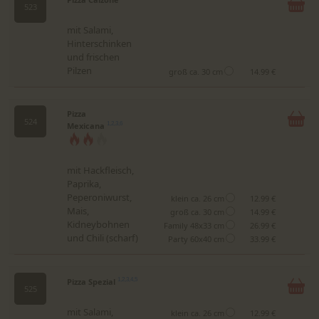
523
mit Salami,
Hinterschinken
und frischen
Pilzen
groß ca. 30 cm
14.99 €
Pizza
524
Mexicana
1,2,3,6
mit Hackfleisch,
Paprika,
Peperoniwurst,
klein ca. 26 cm
12.99 €
Mais,
groß ca. 30 cm
14.99 €
Kidneybohnen
Family 48x33 cm
26.99 €
und Chili (scharf)
Party 60x40 cm
33.99 €
Pizza Spezial
1,2,3,4,5
525
mit Salami,
klein ca. 26 cm
12.99 €