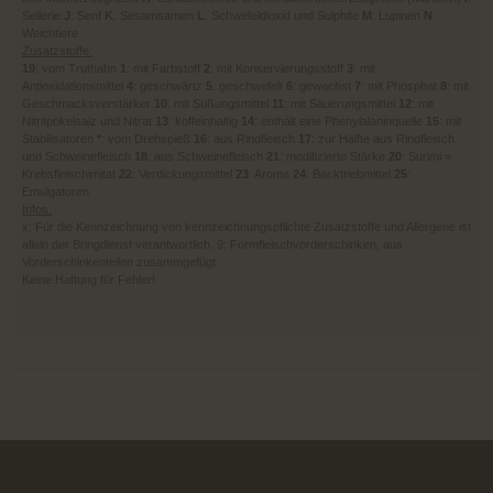
Sellerie
J
: Senf
K
: Sesamsamen
L
: Schwefeldioxid und Sulphite
M
: Lupinen
N
:
Weichtiere
Zusatzstoffe:
19
: vom Truthahn
1
: mit Farbstoff
2
: mit Konservierungsstoff
3
: mit
Antioxidationsmittel
4
: geschwärtz
5
: geschwefelt
6
: gewachst
7
: mit Phosphat
8
: mit
Geschmacksverstärker
10
: mit Süßungsmittel
11
: mit Säuerungsmittel
12
: mit
Nitritpokelsalz und Nitrat
13
: koffeinhaltig
14
: enthält eine Phenylalaninquelle
15
: mit
Stabilisatoren
*
: vom Drehspieß
16
: aus Rindfleisch
17
: zur Hälfte aus Rindfleisch
und Schweinefleisch
18
: aus Schweinefleisch
21
: modifizierte Stärke
20
: Surimi =
Krebsfleischimitat
22
: Verdickungsmittel
23
: Aroma
24
: Backtriebmittel
25
:
Emulgatoren
Infos:
x: Für die Kennzeichnung von kennzeichnungspflichte Zusatzstoffe und Allergene ist
allein der Bringdienst verantwortlich. 9: Formfleischvorderschinken, aus
Vorderschinkenteilen zusammgefügt
Keine Haftung für Fehler!