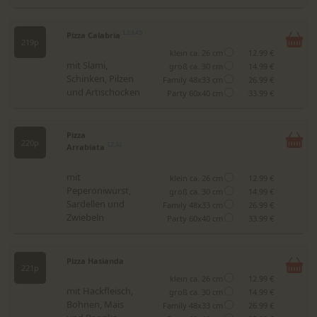
Pizza Calabria
1,2,3,4,5
219p
klein ca. 26 cm
12.99 €
mit Slami,
groß ca. 30 cm
14.99 €
Schinken, Pilzen
Family 48x33 cm
26.99 €
und Artischocken
Party 60x40 cm
33.99 €
Pizza
220p
Arrabiata
1,2,3,L
mit
klein ca. 26 cm
12.99 €
Peperoniwurst,
groß ca. 30 cm
14.99 €
Sardellen und
Family 48x33 cm
26.99 €
Zwiebeln
Party 60x40 cm
33.99 €
Pizza Hasianda
221p
klein ca. 26 cm
12.99 €
mit Hackfleisch,
groß ca. 30 cm
14.99 €
Bohnen, Mais
Family 48x33 cm
26.99 €