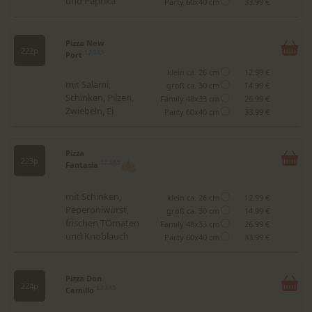
und Paprika
Party 60x40 cm
33.99 €
Pizza New
222p
Port
1,2,3,4,5
klein ca. 26 cm
12.99 €
mit Salami,
groß ca. 30 cm
14.99 €
Schinken, Pilzen,
Family 48x33 cm
26.99 €
Zwiebeln, Ei
Party 60x40 cm
33.99 €
Pizza
223p
Fantasia
1,2,3,4,5
mit Schinken,
klein ca. 26 cm
12.99 €
Peperoniwurst,
groß ca. 30 cm
14.99 €
frischen TOmaten
Family 48x33 cm
26.99 €
und Knoblauch
Party 60x40 cm
33.99 €
Pizza Don
224p
Camillo
1,2,3,4,5